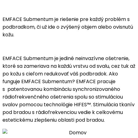
EMFACE Submentum je riešenie pre každý problém s
podbradkom, či už ide o zvýšený objem alebo ovisnutú
kožu.
EMFACE Submentum je jediné neinvazívne ošetrenie,
ktoré sa zameriava na každú vrstvu od svalu, cez tuk až
po kožu s cieľom redukovať váš podbradok. Ako
funguje EMFACE Submentum? EMFACE pracuje
s patentovanou kombináciu synchronizovaného
rádiofrekvenčného ošetrenia spolu so stimuláciou
svalov pomocou technológie HIFES™. Stimulácia tkanív
pod bradou s rádiofrekvenciou vedie k celkovému
estetickému zlepšeniu oblasti pod bradou.