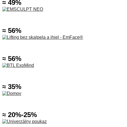
≈ 49%
BTL Emsculpt NEO – 6 sedení zadok + 6 sedení brucho
≈ 56%
BTL EmFace – 6 sedení
≈ 56%
BTL ExoMind – 6 sedení
≈ 35%
Sciton Forever Young BBL – 3 sedenia
≈ 20%-25%
Darčekové poukážky SK Clinic