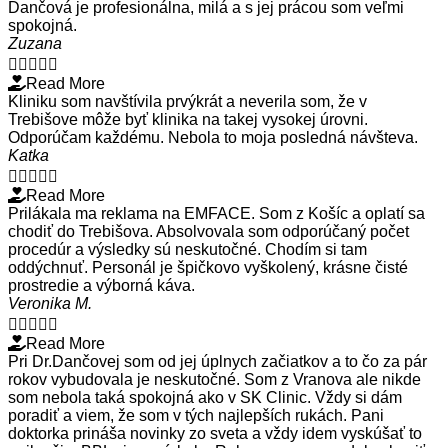
Dančová je profesionálna, milá a s jej prácou som veľmi
spokojná.
Zuzana





Read More
Kliniku som navštívila prvýkrát a neverila som, že v
Trebišove môže byť klinika na takej vysokej úrovni.
Odporúčam každému. Nebola to moja posledná návšteva.
Katka





Read More
Prilákala ma reklama na EMFACE. Som z Košíc a oplatí sa
chodiť do Trebišova. Absolvovala som odporúčaný počet
procedúr a výsledky sú neskutočné. Chodím si tam
oddýchnuť. Personál je špičkovo vyškolený, krásne čisté
prostredie a výborná káva.
Veronika M.





Read More
Pri Dr.Dančovej som od jej úplnych začiatkov a to čo za pár
rokov vybudovala je neskutočné. Som z Vranova ale nikde
som nebola taká spokojná ako v SK Clinic. Vždy si dám
poradiť a viem, že som v tých najlepších rukách. Pani
doktorka prináša novinky zo sveta a vždy idem vyskúšať to