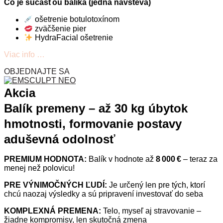
Čo je súčasťou balíka (jedna návšteva)
ošetrenie botulotoxínom
zväčšenie pier
HydraFacial ošetrenie
Viac info …
OBJEDNAJTE SA
Akcia
Balík premeny – až 30 kg úbytok
hmotnosti, formovanie postavy
aduševná odolnosť
PREMIUM HODNOTA:
Balík v hodnote až
8
000
€
– teraz za
menej než polovicu!
PRE VÝNIMOČNÝCH ĽUDÍ:
Je určený len pre tých, ktorí
chcú naozaj výsledky a sú pripravení investovať do seba
KOMPLEXNÁ PREMENA:
Telo, myseľ aj stravovanie –
žiadne kompromisy, len skutočná zmena