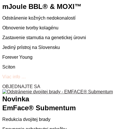
mJoule BBL® & MOXI™
Odstránenie kožných nedokonalostí
Obnovenie tvorby kolagénu
Zastavenie starnutia na genetickej úrovni
Jediný prístroj na Slovensku
Forever Young
Sciton
Viac info …
OBJEDNAJTE SA
Novinka
EmFace® Submentum
Redukcia dvojitej brady