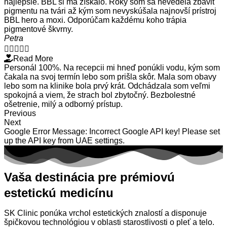
najlepšie. BBL si ma získalo. Roky som sa nevedela zbaviť
pigmentu na tvári až kým som nevyskúšala najnovší prístroj
BBL hero a moxi. Odporúčam každému koho trápia
pigmentové škvrny.
Petra





Read More
Personál 100%. Na recepcii mi hneď ponúkli vodu, kým som
čakala na svoj termín lebo som prišla skôr. Mala som obavy
lebo som na klinike bola prvý krát. Odchádzala som veľmi
spokojná a viem, že strach bol zbytočný. Bezbolestné
ošetrenie, milý a odborný prístup.
Previous
Next
Google Error Message:
Incorrect Google API key! Please set
up the API key from UAE settings.
Vaša destinácia pre prémiovú
estetickú medicínu
SK Clinic ponúka vrchol estetických znalostí a disponuje
špičkovou technológiou v oblasti starostlivosti o pleť a telo.