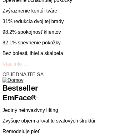
Spevnenie ochabnutej pokožky
Zvýraznenie kontúr tváre
31% redukcia dvojitej brady
98.2% spokojnosť klientov
82.1% spevnenie pokožky
Bez bolesti, ihiel a skalpela
Viac info …
OBJEDNAJTE SA
Bestseller
EmFace®
Jediný neinvazívny lifting
Zvyšuje objem a kvalitu svalových štruktúr
Remodeluje pleť